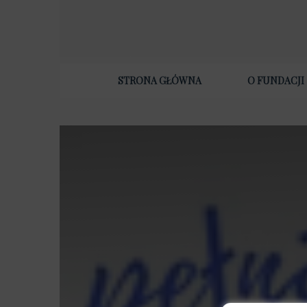
STRONA GŁÓWNA
O FUNDACJI