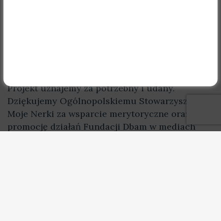
wyzwaniem – każda tablica wymagała
podpisania umowy, protokołu odbioru oraz
formalnego przekazania darowizny, co czasem
prowadziło do opóźnień i trudności
organizacyjnych.
Projekt uznajemy za potrzebny i udany.
Dziękujemy Ogólnopolskiemu Stowarzyszeniu
Moje Nerki za wsparcie merytoryczne oraz
promocję działań Fundacji Dbam w mediach
społecznościowych. Dzięki Wam nasza młoda
fundacja zyskała skrzydła – by dalej promować
dawstwo narządów, edukację zdrowotną i
aktywność pacjentów po transplantacji.
Projekt sfinansowano ze środków Fundacji
LOTTO im. Haliny Konopackiej