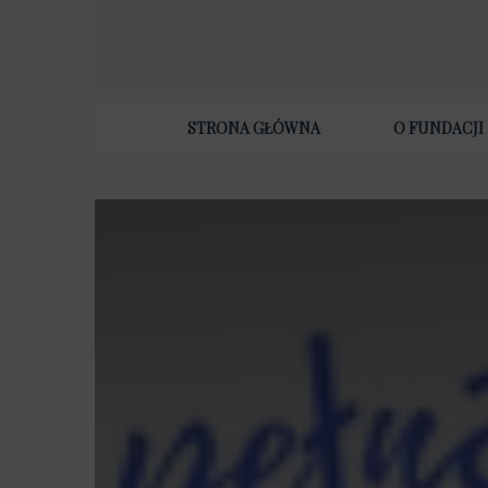
STRONA GŁÓWNA
O FUNDACJI